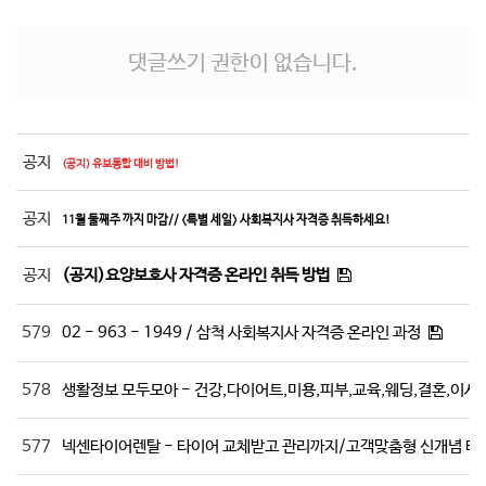
댓글쓰기 권한이 없습니다.
공지
(공지) 유보통합 대비 방법!
공지
11월 둘째주 까지 마감// <특별 세일> 사회복지사 자격증 취득하세요!
공지
(공지)요양보호사 자격증 온라인 취득 방법
579
02 - 963 - 1949 / 삼척 사회복지사 자격증 온라인 과정
578
생활정보 모두모아 - 건강,다이어트,미용,피부,교육,웨딩,결혼,이사,
577
넥센타이어렌탈 - 타이어 교체받고 관리까지/고객맞춤형 신개념 타