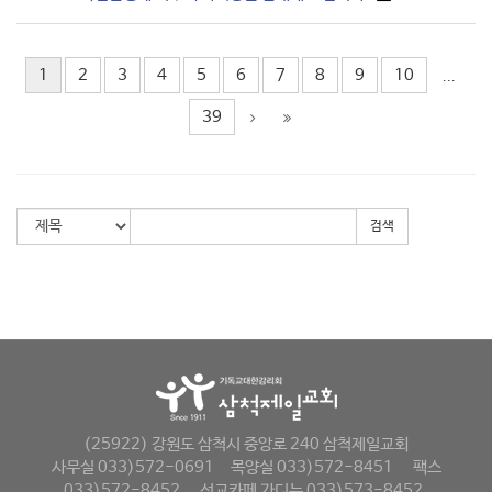
1
2
3
4
5
6
7
8
9
10
...
39
검색
(25922) 강원도 삼척시 중앙로 240 삼척제일교회
사무실 033)572-0691
목양실 033)572-8451
팩스
033)572-8452
선교카페 가디뉴 033)573-8452