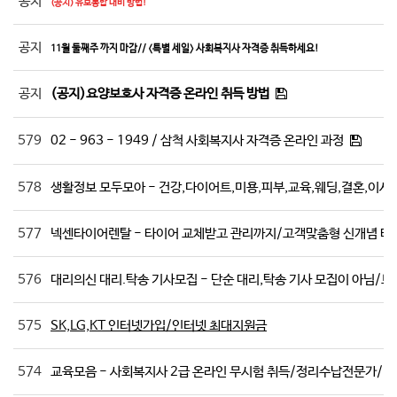
공지
(공지) 유보통합 대비 방법!
공지
11월 둘째주 까지 마감// <특별 세일> 사회복지사 자격증 취득하세요!
공지
(공지)요양보호사 자격증 온라인 취득 방법
579
02 - 963 - 1949 / 삼척 사회복지사 자격증 온라인 과정
578
생활정보 모두모아 - 건강,다이어트,미용,피부,교육,웨딩,결혼,이사,
577
넥센타이어렌탈 - 타이어 교체받고 관리까지/고객맞춤형 신개념 타
576
대리의신 대리.탁송 기사모집 - 단순 대리,탁송 기사 모집이 아님/보
575
SK,LG,KT 인터넷가입/인터넷 최대지원금
574
교육모음 - 사회복지사 2급 온라인 무시험 취득/정리수납전문가