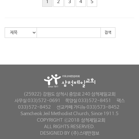
1
2
3
4
5
검색
(25922) 강원도 삼척시 중앙로 240 삼척제일교회
사무실 033)572-0691
목양실 033)572-8451
팩스
033)572-8452
선교카페 가디뉴 033)573-8452
Samcheok Jeil Methodist Church, Since 1911.5
COPYRIGHT
ⓒ2018
삼척제일교회
ALL RIGHTS RESERVED.
DESIGNED BY
(주)스데반정보